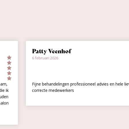
Patty Veenhof
6 februari 2026
k, behulpzaam,
Fijne behandelingen professioneel advies en
routine die ik
correcte medewerkers
aten gehouden
f over de salon