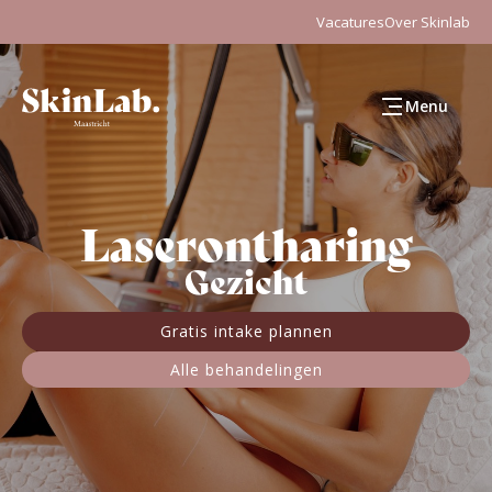
Vacatures
Over Skinlab
Menu
Laserontharing
Gezicht
Gratis intake plannen
Alle behandelingen