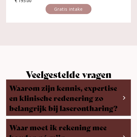
€ 195.00
Gratis intake
Veelgestelde vragen
Waarom zijn kennis, expertise
en klinische redenering zo
belangrijk bij laserontharing?
Omdat geen enkele huid, haarstructuur of cliënt hetzelfde is.
Waar moet ik rekening mee
Succesvolle laserontharing draait niet alleen om het apparaat,