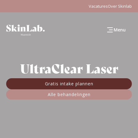
Vacatures
Over Skinlab
Menu
UltraClear Laser
Gratis intake plannen
Alle behandelingen