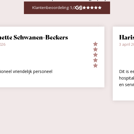
Klantenbeoordeling: 5,0
te Schwanen-Beckers
Harisa 
3 april 2026
l vriendelijk personeel
Dit is een hel
hospitality 
en service zi